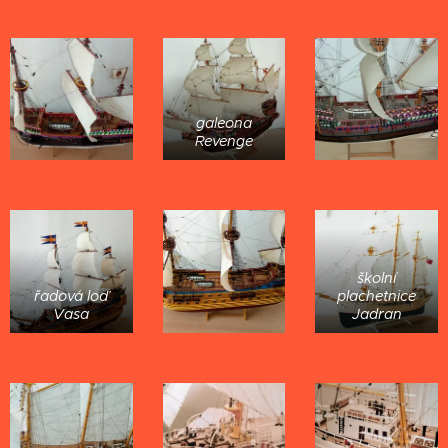
galeona
Revenge
školní
řadová loď
plachetnice
Vasa
Jadran