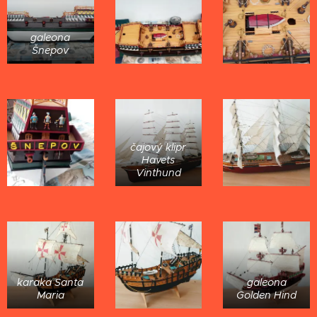
galeona
Šnepov
čajový klipr
Havets
Vinthund
karaka Santa
galeona
Maria
Golden Hind