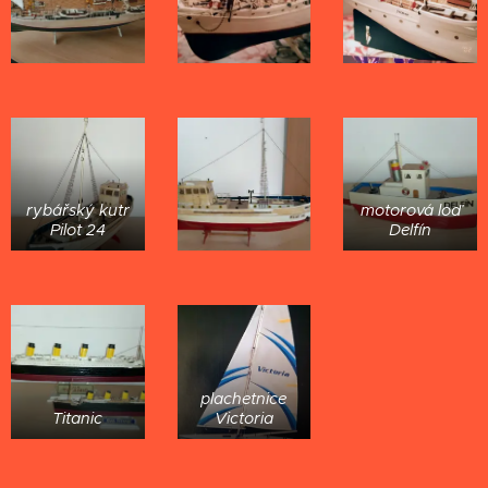
rybářský kutr
motorová loď
Pilot 24
Delfín
plachetnice
Titanic
Victoria