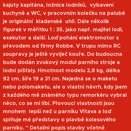
kajuty kapitána, ložnice lodníků, vybavení
kuchyně a WC, v pracovním kolečku na palubě
je originální kladenské uhlí. Dále několik
figurek v měřítku 1 : 35, jako např. majitel lodi,
exekutor a další. Loď pohání elektromotor s
převodem od firmy Robbe. V trupu mimo RC
soupravy je ještě vyvíječ kouře. Do budoucna
bude dodán zvukový modul parního stroje a
lodní píšťaly. Hmotnost modelu 2,8 kg, délka
92 cm, šíře 19 a 31 cm. Nejedná se o maketu
nebo polomaketu, ale o vlastní návrh, kdy jsem
z každého mě známého typu remorkéru vybral
něco, co se mi líbí. Plovoucí vlastnosti jsou
mnohem lepší než u parníku Vltava a loď
splňuje mé představy o plavbě kolesového
parníku. " Detailní popis stavby včetně