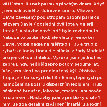
větší stabilitu než parník s plochým dnem. Když
jsem pak uviděl v klubovně spolku Vltavan
Davle zavěšený pod stropem osobní parník s
názvem Davle / poslední dvě fota v galerii
fotek /, o stavbě nové lodě bylo rozhodnuto.
Nebude to osobní loď, ale vlečný remorkér
Davle. Volba padla na měřítko 1 : 35 a trup z
rybářské loďky Linda dle plánku z řady Modelář
pro její velkou stabilitu. Vyřezal jsem jednotlivá
žebra Lindy, nejširší žebro potom sedumkrát.
Vše jsem slepil na prodloužený kýl. Obšívka
trupu je z balsových lišt 3 x 5 mm, lepených po
namočení na kostru disperzním lepidlem. Trup
následně broušen, lakován, tmelen, laminován
a nabarven.. Nástavby jsou z překližky o síle 1
mm. Je zde detailní ztvárnění interiéru a lodní